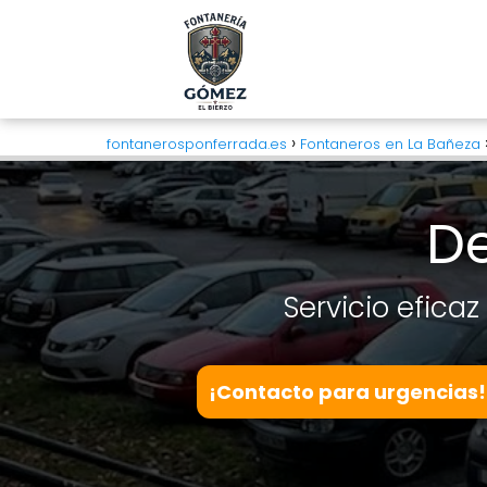
fontanerosponferrada.es
Fontaneros en La Bañeza
De
Servicio eficaz
¡Contacto para urgencias!