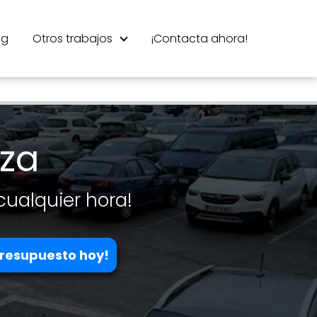
og
Otros trabajos
¡Contacta ahora!
za
 cualquier hora!
 presupuesto hoy!