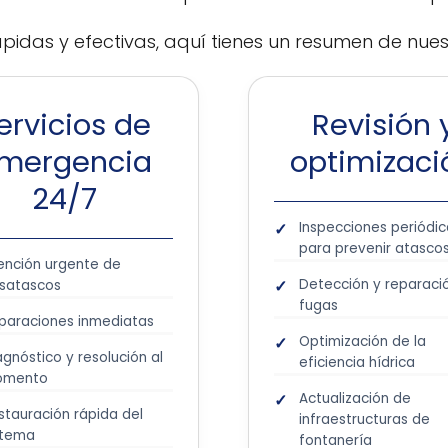
pidas y efectivas, aquí tienes un resumen de nues
ervicios de
Revisión 
mergencia
optimizaci
24/7
Inspecciones periódi
para prevenir atasco
ención urgente de
Detección y reparaci
satascos
fugas
paraciones inmediatas
Optimización de la
agnóstico y resolución al
eficiencia hídrica
omento
Actualización de
stauración rápida del
infraestructuras de
stema
fontanería