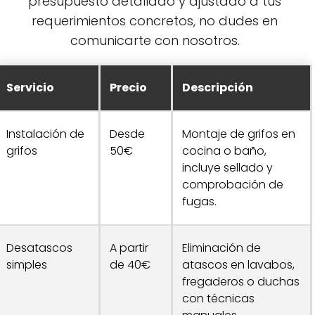
presupuesto detallado y ajustado a tus
requerimientos concretos, no dudes en
comunicarte con nosotros.
Servicio
Precio
Descripción
Instalación de
Desde
Montaje de grifos en
grifos
50€
cocina o baño,
incluye sellado y
comprobación de
fugas.
Desatascos
A partir
Eliminación de
simples
de 40€
atascos en lavabos,
fregaderos o duchas
con técnicas