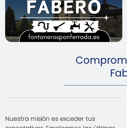
Comprome
Fab
Nuestra misión es exceder tus